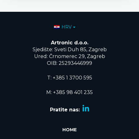
Odaberite svoj jezik
HRV
Artronic d.o.o.
Sjedište: Sveti Duh 85, Zagreb
Ured: Črnomerec 29, Zagreb
OIB: 25293446999
T:
+385 1 3700 595
M: +385 98 401 235
Pratite nas:
HOME