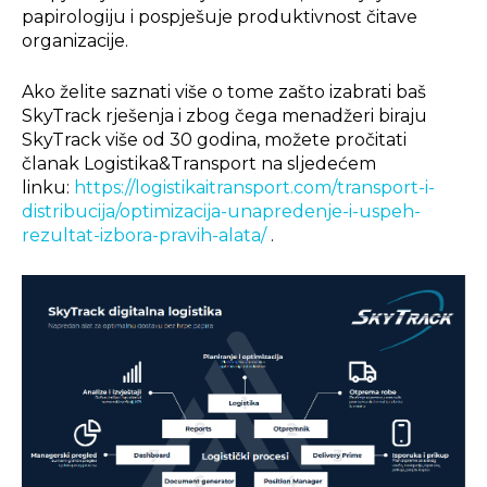
papirologiju i pospješuje produktivnost čitave
organizacije.
Ako želite saznati više o tome zašto izabrati baš
SkyTrack rješenja i zbog čega menadžeri biraju
SkyTrack više od 30 godina, možete pročitati
članak Logistika&Transport na sljedećem
linku:
https://logistikaitransport.com/transport-i-
distribucija/optimizacija-unapredenje-i-uspeh-
rezultat-izbora-pravih-alata/
.