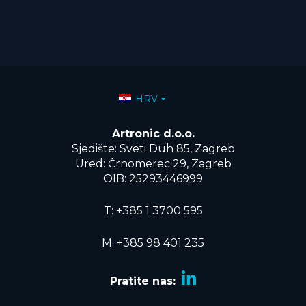
Odaberite svoj jezik
HRV
Artronic d.o.o.
Sjedište: Sveti Duh 85, Zagreb
Ured: Črnomerec 29, Zagreb
OIB: 25293446999
T:
+385 1 3700 595
M: +385 98 401 235
Pratite nas: